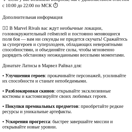
с 10:00 до 22:00 по МСК ⏱
Дополнительная информация
🦸‍♀️ В Marvel Rivals вас ждут необычные локации,
головокружительный геймплей и постоянно меняющиеся
поля боя — вам ни секунды не придется скучать! Сражайтесь
за супергероев и суперзлодеев, обладающих невероятными
способностями, и объединяйте силы, чтобы мгновенно
разрядить обстановку неожиданными веселыми моментами.
Донатьте Латисы в Марвел Райвал для:
•
Улучшения героев
: прокачивайте персонажей, усиливайте
их способности и станьте непобедимыми.
•
Разблокировки скинов
: открывайте эксклюзивные
костюмы и кастомизируйте своих любимых героев.
•
Покупки премиальных предметов
: приобретайте редкие
ресурсы и уникальные артефакты.
•
Ускорения прогресса
: быстрее завершайте миссии и
открывайте новые уровни.