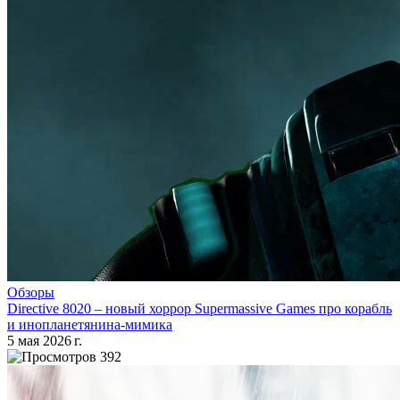
Обзоры
Directive 8020 – новый хоррор Supermassive Games про корабль
и инопланетянина-мимика
5 мая 2026 г.
392