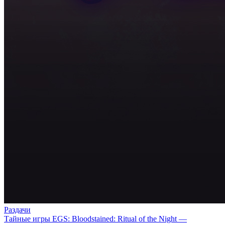
Раздачи
Тайные игры EGS: Bloodstained: Ritual of the Night —