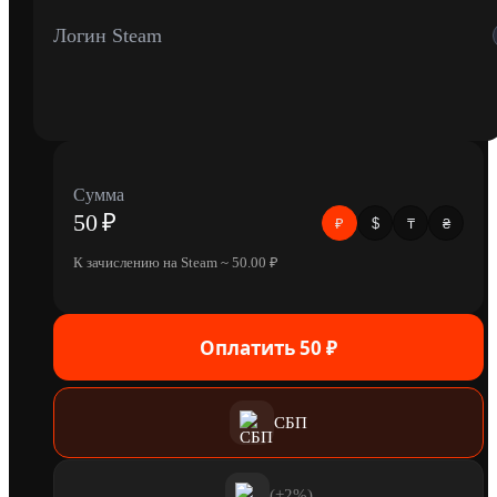
Логин Steam
Сумма
50
₽
$
₴
₽
₸
К зачислению на Steam ~
50.00
₽
Оплатить 50 ₽
СБП
(+2%)