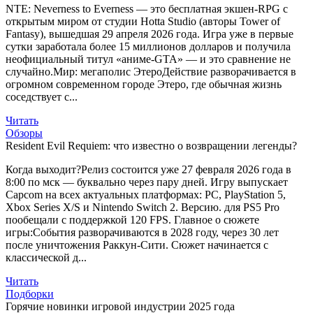
NTE: Neverness to Everness — это бесплатная экшен-RPG с
открытым миром от студии Hotta Studio (авторы Tower of
Fantasy), вышедшая 29 апреля 2026 года. Игра уже в первые
сутки заработала более 15 миллионов долларов и получила
неофициальный титул «аниме-GTA» — и это сравнение не
случайно.Мир: мегаполис ЭтероДействие разворачивается в
огромном современном городе Этеро, где обычная жизнь
соседствует с...
Читать
Обзоры
Resident Evil Requiem: что известно о возвращении легенды?
Когда выходит?Релиз состоится уже 27 февраля 2026 года в
8:00 по мск — буквально через пару дней. Игру выпускает
Capcom на всех актуальных платформах: PC, PlayStation 5,
Xbox Series X/S и Nintendo Switch 2. Версию. для PS5 Pro
пообещали с поддержкой 120 FPS. Главное о сюжете
игры:События разворачиваются в 2028 году, через 30 лет
после уничтожения Раккун-Сити. Сюжет начинается с
классической д...
Читать
Подборки
Горячие новинки игровой индустрии 2025 года