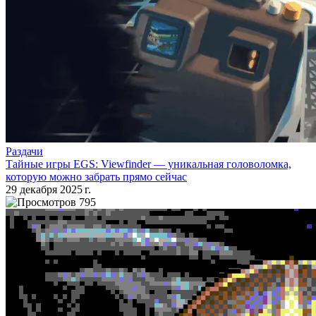
Раздачи
Тайные игры EGS: Viewfinder — уникальная головоломка,
которую можно забрать прямо сейчас
29 декабря 2025 г.
795