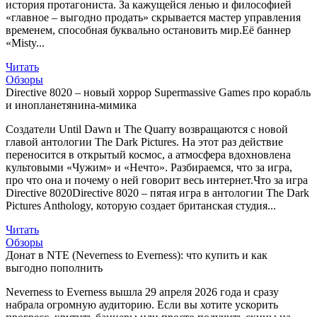
история протагониста. За кажущейся ленью и философией
«главное – выгодно продать» скрывается мастер управления
временем, способная буквально остановить мир.Её баннер
«Misty...
Читать
Обзоры
Directive 8020 – новый хоррор Supermassive Games про корабль
и инопланетянина-мимика
Создатели Until Dawn и The Quarry возвращаются с новой
главой антологии The Dark Pictures. На этот раз действие
переносится в открытый космос, а атмосфера вдохновлена
культовыми «Чужим» и «Нечто». Разбираемся, что за игра,
про что она и почему о ней говорит весь интернет.Что за игра
Directive 8020Directive 8020 – пятая игра в антологии The Dark
Pictures Anthology, которую создает британская студия...
Читать
Обзоры
Донат в NTE (Neverness to Everness): что купить и как
выгодно пополнить
Neverness to Everness вышла 29 апреля 2026 года и сразу
набрала огромную аудиторию. Если вы хотите ускорить