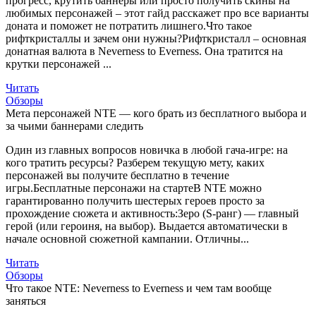
прогресс, крутить баннеры или просто получить скины на
любимых персонажей – этот гайд расскажет про все варианты
доната и поможет не потратить лишнего.Что такое
рифткристаллы и зачем они нужны?Рифткристалл – основная
донатная валюта в Neverness to Everness. Она тратится на
крутки персонажей ...
Читать
Обзоры
Мета персонажей NTE — кого брать из бесплатного выбора и
за чьими баннерами следить
Один из главных вопросов новичка в любой гача-игре: на
кого тратить ресурсы? Разберем текущую мету, каких
персонажей вы получите бесплатно в течение
игры.Бесплатные персонажи на стартеВ NTE можно
гарантированно получить шестерых героев просто за
прохождение сюжета и активность:Зеро (S-ранг) — главный
герой (или героиня, на выбор). Выдается автоматически в
начале основной сюжетной кампании. Отличны...
Читать
Обзоры
Что такое NTE: Neverness to Everness и чем там вообще
заняться