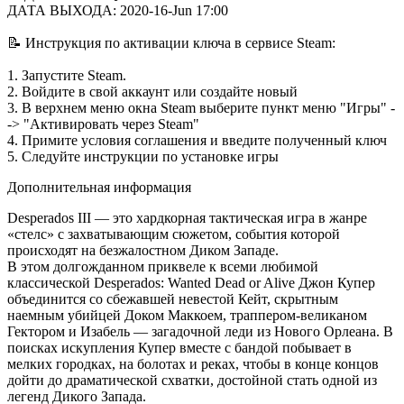
ДАТА ВЫХОДА: 2020-16-Jun 17:00
📝 Инструкция по активации ключа в сервисе Steam:
1. Запустите Steam.
2. Войдите в свой аккаунт или создайте новый
3. В верхнем меню окна Steam выберите пункт меню "Игры" -
-> "Активировать через Steam"
4. Примите условия соглашения и введите полученный ключ
5. Следуйте инструкции по установке игры
Дополнительная информация
Desperados III — это хардкорная тактическая игра в жанре
«стелс» с захватывающим сюжетом, события которой
происходят на безжалостном Диком Западе.
В этом долгожданном приквеле к всеми любимой
классической Desperados: Wanted Dead or Alive Джон Купер
объединится со сбежавшей невестой Кейт, скрытным
наемным убийцей Доком Маккоем, траппером-великаном
Гектором и Изабель — загадочной леди из Нового Орлеана. В
поисках искупления Купер вместе с бандой побывает в
мелких городках, на болотах и реках, чтобы в конце концов
дойти до драматической схватки, достойной стать одной из
легенд Дикого Запада.