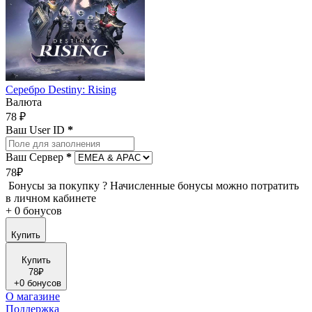
Серебро Destiny: Rising
Валюта
78 ₽
Ваш User ID
*
Ваш Сервер
*
78₽
Бонусы за покупку
?
Начисленные бонусы можно потратить
в личном кабинете
+
0 бонусов
Купить
Купить
78₽
+
0 бонусов
О магазине
Поддержка