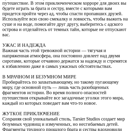
путешествие. В этом приключенческом хорроре для двоих вы
будете играть за брата и сестру, вместе с которыми вам
придется пройти через ад, чтобы спасти пропавших друзей.
Используйте всю свою смекалку и ловкость, чтобы выжить на
суше и на воде, помогайте друг другу, выберитесь с адского
острова и отделайтесь от темных тайн, которые не отпускают
вас.
УЖАС И НАДЕЖДА
Важная часть этой тревожной истории — тягучая и
напряженная атмосфера, она постоянно довлеет над двумя
сиротами, которые отчаянно держатся за надежду и стремятся
к избавлению даже в самых ужасных обстоятельствах.
В МРАЧНОМ И БЕЗУМНОМ МИРЕ
Пробирайтесь по захватывающему, но такому пугающему
миру, где основной путь — лишь часть разобщенных
фрагментов истории. Во время полного опасностей
путешествия открывайте все загадочные уголки этого мира,
каждый из которых поведает вам что-то новое.
ЖУТКОЕ ПРИКЛЮЧЕНИЕ
Сохраняя свой уникальный стиль, Tarsier Studios создает мир
безумных чудовищ и измученных, но несгибаемых детей.
Фрагменты трудного прошлого брата и сестры вдохновили