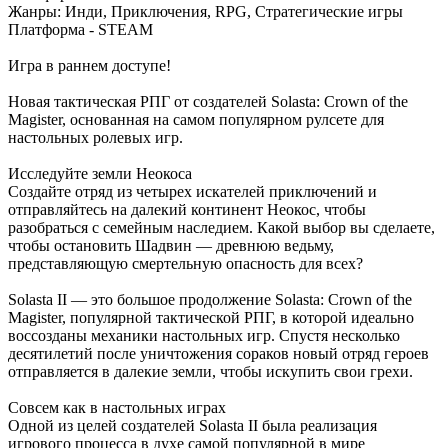
Жанры: Инди, Приключения, RPG, Стратегические игры
Платформа - STEAM
Игра в раннем доступе!
Новая тактическая РПГ от создателей Solasta: Crown of the
Magister, основанная на самом популярном рулсете для
настольных ролевых игр.
Исследуйте земли Неокоса
Создайте отряд из четырех искателей приключений и
отправляйтесь на далекий континент Неокос, чтобы
разобраться с семейным наследием. Какой выбор вы сделаете,
чтобы остановить Шадвин — древнюю ведьму,
представляющую смертельную опасность для всех?
Solasta II — это большое продолжение Solasta: Crown of the
Magister, популярной тактической РПГ, в которой идеально
воссозданы механики настольных игр. Спустя несколько
десятилетий после уничтожения сораков новый отряд героев
отправляется в далекие земли, чтобы искупить свои грехи.
Совсем как в настольных играх
Одной из целей создателей Solasta II была реализация
игрового процесса в духе самой популярной в мире